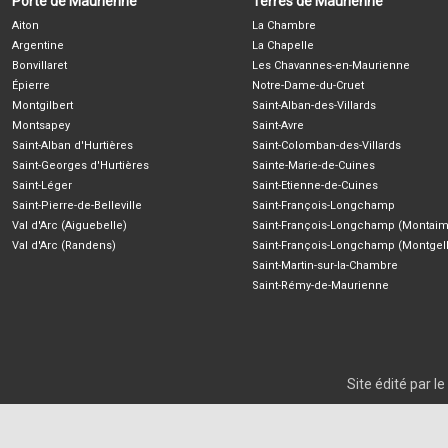
Porte de Maurienne
Terres de Maurienne
Aiton
La Chambre
Argentine
La Chapelle
Bonvillaret
Les Chavannes-en-Maurienne
Épierre
Notre-Dame-du-Cruet
Montgilbert
Saint-Alban-des-Villards
Montsapey
Saint-Avre
Saint-Alban d'Hurtières
Saint-Colomban-des-Villards
Saint-Georges d'Hurtières
Sainte-Marie-de-Cuines
Saint-Léger
Saint-Etienne-de-Cuines
Saint-Pierre-de-Belleville
Saint-François-Longchamp
Val d'Arc (Aiguebelle)
Saint-François-Longchamp (Montaim
Val d'Arc (Randens)
Saint-François-Longchamp (Montgell
Saint-Martin-sur-la-Chambre
Saint-Rémy-de-Maurienne
Site édité par 