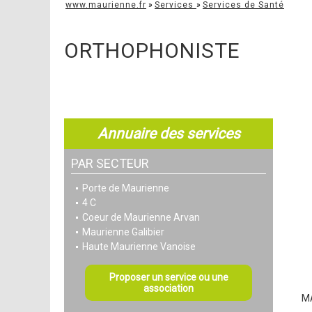
www.maurienne.fr
»
Services
»
Services de Santé
ORTHOPHONISTE
Annuaire des services
PAR SECTEUR
Porte de Maurienne
4 C
Coeur de Maurienne Arvan
Maurienne Galibier
Haute Maurienne Vanoise
Proposer un service ou une
association
M