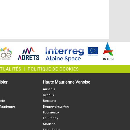
CTUALITÉS
|
POLITIQUE DE COOKIES
bier
Haute Maurienne Vanoise
Aussois
Avrieux
orte
Bessans
-Maurienne
Bonneval-sur-Arc
Fourneaux
Le Freney
Modane
Saint-André