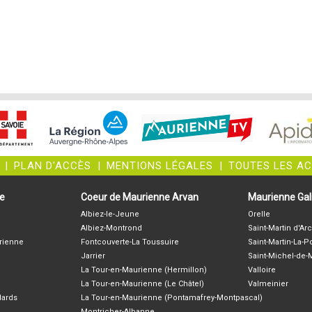
|
PLAN D'ACCÈS
|
MENTIONS LÉGALES
|
TOUTES LES A
ne
Coeur de Maurienne Arvan
Maurienne Gali
Albiez-le-Jeune
Orelle
Albiez-Montrond
Saint-Martin d'Arc
rienne
Fontcouverte-La Toussuire
Saint-Martin-La-P
Jarrier
Saint-Michel-de
La Tour-en-Maurienne (Hermillon)
Valloire
La Tour-en-Maurienne (Le Châtel)
Valmeinier
lards
La Tour-en-Maurienne (Pontamafrey-Montpascal)
Montricher-Albanne