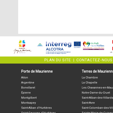
PLAN DU SITE
|
CONTACTEZ-NOUS
Porte de Maurienne
Terres de Maurien
Aiton
La Chambre
Argentine
La Chapelle
Bonvillaret
Les Chavannes-en-Mau
Épierre
Notre-Dame-du-Cruet
Montgilbert
Saint-Alban-des-Villards
Montsapey
Saint-Avre
Saint-Alban d'Hurtières
Saint-Colomban-des-Vil
Saint-Georges d'Hurtières
Sainte-Marie-de-Cuines