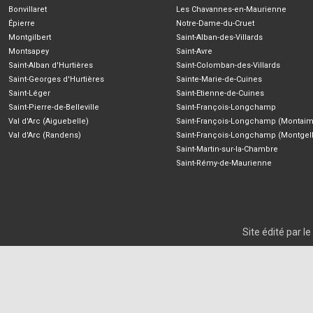
Bonvillaret
Les Chavannes-en-Maurienne
Épierre
Notre-Dame-du-Cruet
Montgilbert
Saint-Alban-des-Villards
Montsapey
Saint-Avre
Saint-Alban d'Hurtières
Saint-Colomban-des-Villards
Saint-Georges d'Hurtières
Sainte-Marie-de-Cuines
Saint-Léger
Saint-Etienne-de-Cuines
Saint-Pierre-de-Belleville
Saint-François-Longchamp
Val d'Arc (Aiguebelle)
Saint-François-Longchamp (Montaim
Val d'Arc (Randens)
Saint-François-Longchamp (Montgell
Saint-Martin-sur-la-Chambre
Saint-Rémy-de-Maurienne
Site édité par 