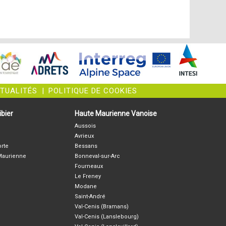
CTUALITÉS
|
POLITIQUE DE COOKIES
bier
Haute Maurienne Vanoise
Aussois
Avrieux
orte
Bessans
-Maurienne
Bonneval-sur-Arc
Fourneaux
Le Freney
Modane
Saint-André
Val-Cenis (Bramans)
Val-Cenis (Lanslebourg)