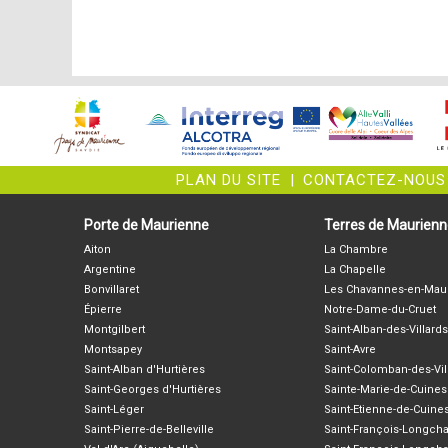
PLAN DU SITE
|
CONTACTEZ-NOUS
Porte de Maurienne
Terres de Maurien
Aiton
La Chambre
Argentine
La Chapelle
Bonvillaret
Les Chavannes-en-Mau
Épierre
Notre-Dame-du-Cruet
Montgilbert
Saint-Alban-des-Villards
Montsapey
Saint-Avre
Saint-Alban d'Hurtières
Saint-Colomban-des-Vil
Saint-Georges d'Hurtières
Sainte-Marie-de-Cuines
Saint-Léger
Saint-Etienne-de-Cuine
Saint-Pierre-de-Belleville
Saint-François-Longc