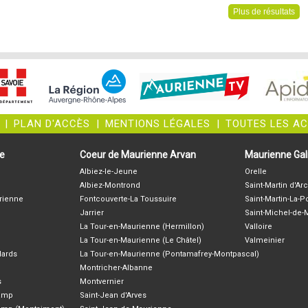
Plus de résultats
|
PLAN D'ACCÈS
|
MENTIONS LÉGALES
|
TOUTES LES A
ne
Coeur de Maurienne Arvan
Maurienne Gali
Albiez-le-Jeune
Orelle
Albiez-Montrond
Saint-Martin d'Arc
rienne
Fontcouverte-La Toussuire
Saint-Martin-La-P
Jarrier
Saint-Michel-de
La Tour-en-Maurienne (Hermillon)
Valloire
La Tour-en-Maurienne (Le Châtel)
Valmeinier
lards
La Tour-en-Maurienne (Pontamafrey-Montpascal)
Montricher-Albanne
s
Montvernier
hamp
Saint-Jean d'Arves