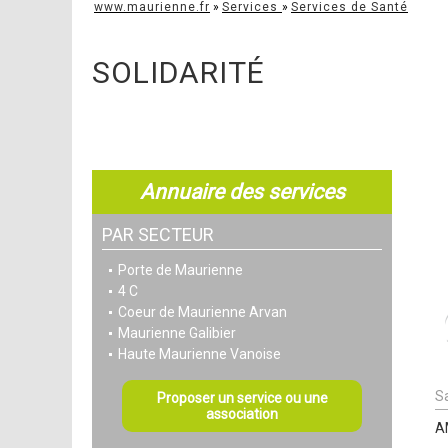
www.maurienne.fr
»
Services
»
Services de Santé
SOLIDARITÉ
Annuaire des services
PAR SECTEUR
Porte de Maurienne
4 C
Coeur de Maurienne Arvan
Maurienne Galibier
Haute Maurienne Vanoise
S
Proposer un service ou une
association
A