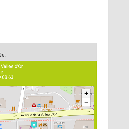
ée.
 Vallée d'Or
re
9 08 63
+
−