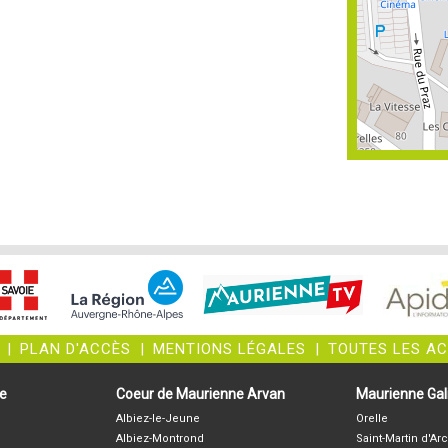
|
PLAN D'ACCÈS
|
MENTIONS LÉGALES
|
TOUTES LES A
ne
Coeur de Maurienne Arvan
Maurienne Gali
Albiez-le-Jeune
Orelle
Albiez-Montrond
Saint-Martin d'Arc