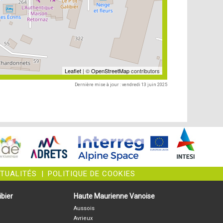
Leaflet
| ©
OpenStreetMap
contributors
Dernière mise à jour : vendredi 13 juin 2025
CTUALITÉS
|
POLITIQUE DE COOKIES
bier
Haute Maurienne Vanoise
Aussois
Avrieux