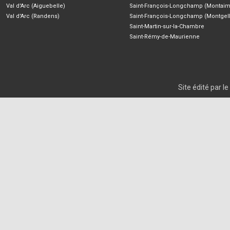
Val d'Arc (Aiguebelle)
Saint-François-Longchamp (Montaim
Val d'Arc (Randens)
Saint-François-Longchamp (Montgell
Saint-Martin-sur-la-Chambre
Saint-Rémy-de-Maurienne
Site édité par 