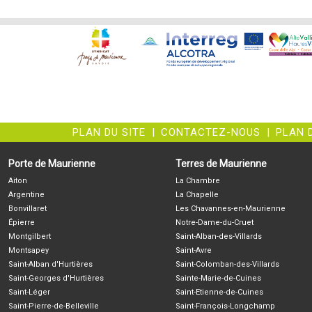
PLAN DU SITE
|
CONTACTEZ-NOUS
|
PLAN 
Porte de Maurienne
Terres de Maurienne
Aiton
La Chambre
Argentine
La Chapelle
Bonvillaret
Les Chavannes-en-Maurienne
Épierre
Notre-Dame-du-Cruet
Montgilbert
Saint-Alban-des-Villards
Montsapey
Saint-Avre
Saint-Alban d'Hurtières
Saint-Colomban-des-Villards
Saint-Georges d'Hurtières
Sainte-Marie-de-Cuines
Saint-Léger
Saint-Etienne-de-Cuines
Saint-Pierre-de-Belleville
Saint-François-Longchamp