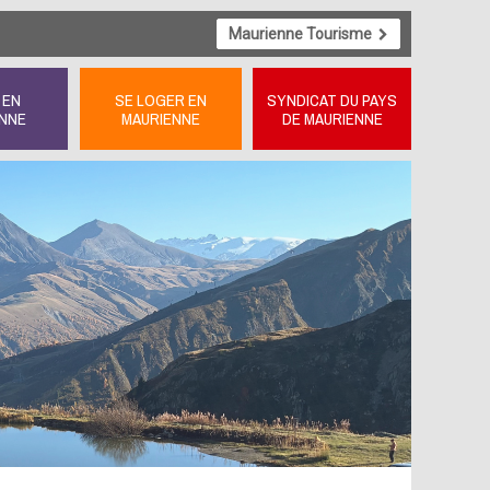
Maurienne Tourisme
 EN
SE LOGER EN
SYNDICAT DU PAYS
NNE
MAURIENNE
DE MAURIENNE