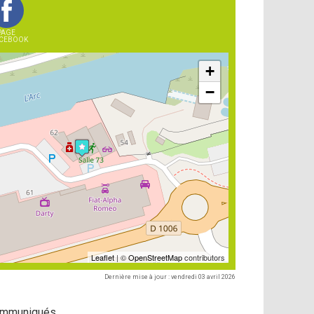
PAGE
CEBOOK
+
−
Leaflet
| ©
OpenStreetMap
contributors
Dernière mise à jour : vendredi 03 avril 2026
ommuniqués.