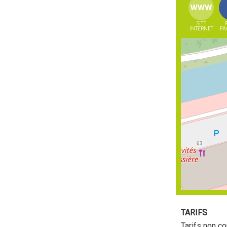
SITE
INTERNET
FA
TARIFS
Tarifs non c