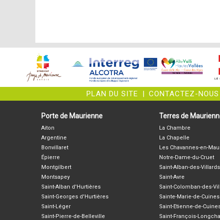
PLAN DU SITE
|
CONTACTEZ-NOUS
Porte de Maurienne
Terres de Maurien
Aiton
La Chambre
Argentine
La Chapelle
Bonvillaret
Les Chavannes-en-Mau
Épierre
Notre-Dame-du-Cruet
Montgilbert
Saint-Alban-des-Villards
Montsapey
Saint-Avre
Saint-Alban d'Hurtières
Saint-Colomban-des-Vil
Saint-Georges d'Hurtières
Sainte-Marie-de-Cuines
Saint-Léger
Saint-Etienne-de-Cuine
Saint-Pierre-de-Belleville
Saint-François-Longc