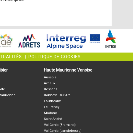
CTUALITÉS
|
POLITIQUE DE COOKIES
bier
Haute Maurienne Vanoise
Aussois
Avrieux
orte
Bessans
-Maurienne
Bonneval-sur-Arc
Fourneaux
Le Freney
Modane
Saint-André
Val-Cenis (Bramans)
Val-Cenis (Lanslebourg)