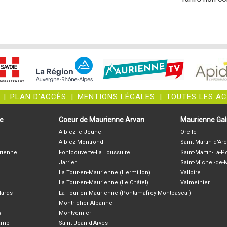
|
PLAN D'ACCÈS
|
MENTIONS LÉGALES
|
TOUTES LES A
ne
Coeur de Maurienne Arvan
Maurienne Gali
Albiez-le-Jeune
Orelle
Albiez-Montrond
Saint-Martin d'Arc
rienne
Fontcouverte-La Toussuire
Saint-Martin-La-P
Jarrier
Saint-Michel-de
La Tour-en-Maurienne (Hermillon)
Valloire
La Tour-en-Maurienne (Le Châtel)
Valmeinier
lards
La Tour-en-Maurienne (Pontamafrey-Montpascal)
Montricher-Albanne
s
Montvernier
hamp
Saint-Jean d'Arves