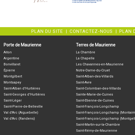
PLAN DU SITE
|
CONTACTEZ-NOUS
|
PLAN 
Porte de Maurienne
Terres de Maurienne
Aiton
La Chambre
Argentine
La Chapelle
Bonvillaret
Les Chavannes-en-Maurienne
Épierre
Notre-Dame-du-Cruet
Montgilbert
Saint-Alban-des-Villards
Montsapey
Saint-Avre
Saint-Alban d'Hurtières
Saint-Colomban-des-Villards
Saint-Georges d'Hurtières
Sainte-Marie-de-Cuines
Saint-Léger
Saint-Etienne-de-Cuines
Saint-Pierre-de-Belleville
Saint-François-Longchamp
Val d'Arc (Aiguebelle)
Saint-François-Longchamp (Montaim
Val d'Arc (Randens)
Saint-François-Longchamp (Montgell
Saint-Martin-sur-la-Chambre
Saint-Rémy-de-Maurienne