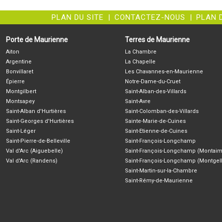
PLAN DU SITE
|
CONTACTEZ-NOUS
|
PLAN 
Porte de Maurienne
Terres de Maurienne
Aiton
La Chambre
Argentine
La Chapelle
Bonvillaret
Les Chavannes-en-Maurienne
Épierre
Notre-Dame-du-Cruet
Montgilbert
Saint-Alban-des-Villards
Montsapey
Saint-Avre
Saint-Alban d'Hurtières
Saint-Colomban-des-Villards
Saint-Georges d'Hurtières
Sainte-Marie-de-Cuines
Saint-Léger
Saint-Etienne-de-Cuines
Saint-Pierre-de-Belleville
Saint-François-Longchamp
Val d'Arc (Aiguebelle)
Saint-François-Longchamp (Montaim
Val d'Arc (Randens)
Saint-François-Longchamp (Montgell
Saint-Martin-sur-la-Chambre
Saint-Rémy-de-Maurienne