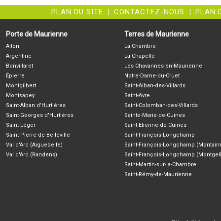
PLAN DU SITE
|
CONTACTEZ-NOUS
|
PLAN 
Porte de Maurienne
Terres de Maurienne
Aiton
La Chambre
Argentine
La Chapelle
Bonvillaret
Les Chavannes-en-Maurienne
Épierre
Notre-Dame-du-Cruet
Montgilbert
Saint-Alban-des-Villards
Montsapey
Saint-Avre
Saint-Alban d'Hurtières
Saint-Colomban-des-Villards
Saint-Georges d'Hurtières
Sainte-Marie-de-Cuines
Saint-Léger
Saint-Etienne-de-Cuines
Saint-Pierre-de-Belleville
Saint-François-Longchamp
Val d'Arc (Aiguebelle)
Saint-François-Longchamp (Montaim
Val d'Arc (Randens)
Saint-François-Longchamp (Montgell
Saint-Martin-sur-la-Chambre
Saint-Rémy-de-Maurienne