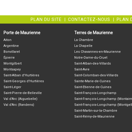
PLAN DU SITE
|
CONTACTEZ-NOUS
|
PLAN 
Porte de Maurienne
Terres de Maurienne
Aiton
La Chambre
Argentine
La Chapelle
Bonvillaret
Les Chavannes-en-Maurienne
Épierre
Notre-Dame-du-Cruet
Montgilbert
Saint-Alban-des-Villards
Montsapey
Saint-Avre
Saint-Alban d'Hurtières
Saint-Colomban-des-Villards
Saint-Georges d'Hurtières
Sainte-Marie-de-Cuines
Saint-Léger
Saint-Etienne-de-Cuines
Saint-Pierre-de-Belleville
Saint-François-Longchamp
Val d'Arc (Aiguebelle)
Saint-François-Longchamp (Montaim
Val d'Arc (Randens)
Saint-François-Longchamp (Montgell
Saint-Martin-sur-la-Chambre
Saint-Rémy-de-Maurienne