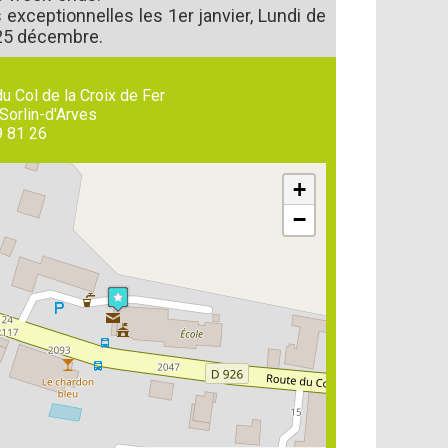
exceptionnelles les 1er janvier, Lundi de
25 décembre.
u Col de la Croix de Fer
Sorlin-d'Arves
9 81 26
+
−