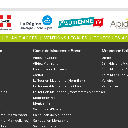
|
PLAN D'ACCÈS
|
MENTIONS LÉGALES
|
TOUTES LES A
ne
Coeur de Maurienne Arvan
Maurienne Gali
Albiez-le-Jeune
Orelle
Albiez-Montrond
Saint-Martin d'Arc
rienne
Fontcouverte-La Toussuire
Saint-Martin-La-P
Jarrier
Saint-Michel-de
La Tour-en-Maurienne (Hermillon)
Valloire
La Tour-en-Maurienne (Le Châtel)
Valmeinier
lards
La Tour-en-Maurienne (Pontamafrey-Montpascal)
Montricher-Albanne
s
Montvernier
hamp
Saint-Jean d'Arves
amp (Montaimont)
Saint-Jean-de-Maurienne
amp (Montgellafrey)
Saint-Julien-Montdenis
ambre
Saint-Pancrace