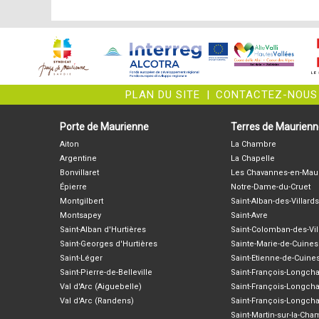
PLAN DU SITE
|
CONTACTEZ-NOUS
Porte de Maurienne
Terres de Maurien
Aiton
La Chambre
Argentine
La Chapelle
Bonvillaret
Les Chavannes-en-Mau
Épierre
Notre-Dame-du-Cruet
Montgilbert
Saint-Alban-des-Villards
Montsapey
Saint-Avre
Saint-Alban d'Hurtières
Saint-Colomban-des-Vil
Saint-Georges d'Hurtières
Sainte-Marie-de-Cuines
Saint-Léger
Saint-Etienne-de-Cuine
Saint-Pierre-de-Belleville
Saint-François-Longc
Val d'Arc (Aiguebelle)
Saint-François-Longch
Val d'Arc (Randens)
Saint-François-Longch
Saint-Martin-sur-la-Ch