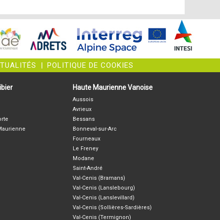
CTUALITÉS
|
POLITIQUE DE COOKIES
bier
Haute Maurienne Vanoise
Aussois
Avrieux
orte
Bessans
-Maurienne
Bonneval-sur-Arc
Fourneaux
Le Freney
Modane
Saint-André
Val-Cenis (Bramans)
Val-Cenis (Lanslebourg)
Val-Cenis (Lanslevillard)
Val-Cenis (Sollières-Sardières)
Val-Cenis (Termignon)