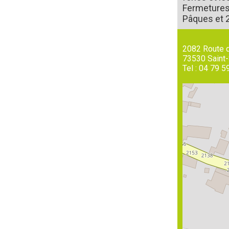
Fermetures 
Pâques et 
2082 Route d
73530
Saint-
Tel :
04 79 5