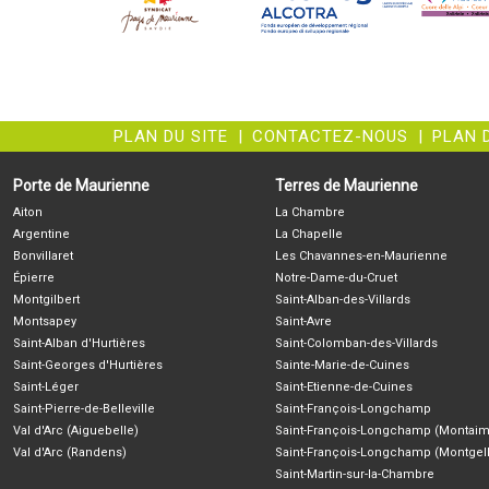
PLAN DU SITE
|
CONTACTEZ-NOUS
|
PLAN 
Porte de Maurienne
Terres de Maurienne
Aiton
La Chambre
Argentine
La Chapelle
Bonvillaret
Les Chavannes-en-Maurienne
Épierre
Notre-Dame-du-Cruet
Montgilbert
Saint-Alban-des-Villards
Montsapey
Saint-Avre
Saint-Alban d'Hurtières
Saint-Colomban-des-Villards
Saint-Georges d'Hurtières
Sainte-Marie-de-Cuines
Saint-Léger
Saint-Etienne-de-Cuines
Saint-Pierre-de-Belleville
Saint-François-Longchamp
Val d'Arc (Aiguebelle)
Saint-François-Longchamp (Montaim
Val d'Arc (Randens)
Saint-François-Longchamp (Montgell
Saint-Martin-sur-la-Chambre