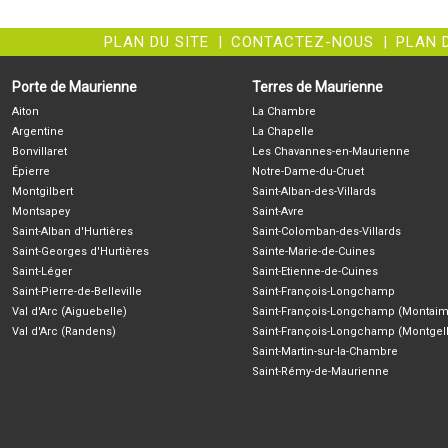
PLAN DU SITE
|
CONTACTEZ-NOUS
|
PLAN 
Porte de Maurienne
Terres de Maurienne
Aiton
La Chambre
Argentine
La Chapelle
Bonvillaret
Les Chavannes-en-Maurienne
Épierre
Notre-Dame-du-Cruet
Montgilbert
Saint-Alban-des-Villards
Montsapey
Saint-Avre
Saint-Alban d'Hurtières
Saint-Colomban-des-Villards
Saint-Georges d'Hurtières
Sainte-Marie-de-Cuines
Saint-Léger
Saint-Etienne-de-Cuines
Saint-Pierre-de-Belleville
Saint-François-Longchamp
Val d'Arc (Aiguebelle)
Saint-François-Longchamp (Montaim
Val d'Arc (Randens)
Saint-François-Longchamp (Montgell
Saint-Martin-sur-la-Chambre
Saint-Rémy-de-Maurienne