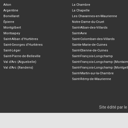
Aiton
La Chambre
Argentine
La Chapelle
Bonvillaret
Les Chavannes-en-Maurienne
Épierre
Notre-Dame-du-Cruet
Montgilbert
Saint-Alban-des-Villards
Montsapey
Saint-Avre
Saint-Alban d'Hurtières
Saint-Colomban-des-Villards
Saint-Georges d'Hurtières
Sainte-Marie-de-Cuines
Saint-Léger
Saint-Etienne-de-Cuines
Saint-Pierre-de-Belleville
Saint-François-Longchamp
Val d'Arc (Aiguebelle)
Saint-François-Longchamp (Montaim
Val d'Arc (Randens)
Saint-François-Longchamp (Montgell
Saint-Martin-sur-la-Chambre
Saint-Rémy-de-Maurienne
Site édité par 