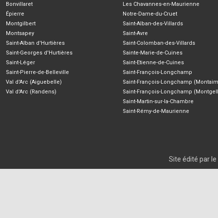
Bonvillaret
Les Chavannes-en-Maurienne
Épierre
Notre-Dame-du-Cruet
Montgilbert
Saint-Alban-des-Villards
Montsapey
Saint-Avre
Saint-Alban d'Hurtières
Saint-Colomban-des-Villards
Saint-Georges d'Hurtières
Sainte-Marie-de-Cuines
Saint-Léger
Saint-Etienne-de-Cuines
Saint-Pierre-de-Belleville
Saint-François-Longchamp
Val d'Arc (Aiguebelle)
Saint-François-Longchamp (Montaim
Val d'Arc (Randens)
Saint-François-Longchamp (Montgell
Saint-Martin-sur-la-Chambre
Saint-Rémy-de-Maurienne
Site édité par 