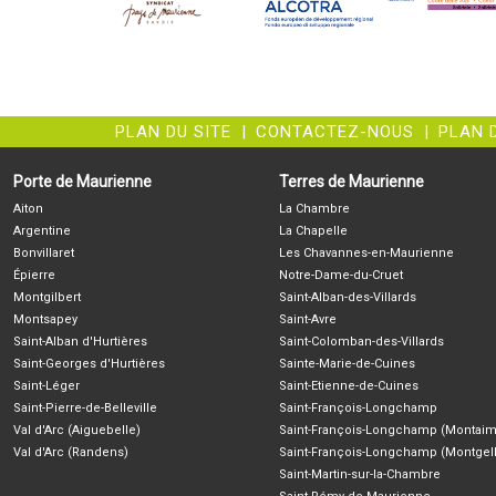
PLAN DU SITE
|
CONTACTEZ-NOUS
|
PLAN 
Porte de Maurienne
Terres de Maurienne
Aiton
La Chambre
Argentine
La Chapelle
Bonvillaret
Les Chavannes-en-Maurienne
Épierre
Notre-Dame-du-Cruet
Montgilbert
Saint-Alban-des-Villards
Montsapey
Saint-Avre
Saint-Alban d'Hurtières
Saint-Colomban-des-Villards
Saint-Georges d'Hurtières
Sainte-Marie-de-Cuines
Saint-Léger
Saint-Etienne-de-Cuines
Saint-Pierre-de-Belleville
Saint-François-Longchamp
Val d'Arc (Aiguebelle)
Saint-François-Longchamp (Montaim
Val d'Arc (Randens)
Saint-François-Longchamp (Montgell
Saint-Martin-sur-la-Chambre