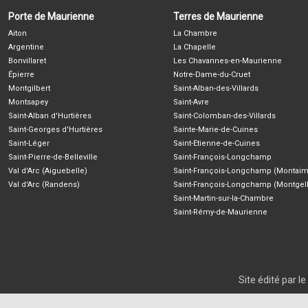
Porte de Maurienne
Terres de Maurienne
Aiton
La Chambre
Argentine
La Chapelle
Bonvillaret
Les Chavannes-en-Maurienne
Épierre
Notre-Dame-du-Cruet
Montgilbert
Saint-Alban-des-Villards
Montsapey
Saint-Avre
Saint-Alban d'Hurtières
Saint-Colomban-des-Villards
Saint-Georges d'Hurtières
Sainte-Marie-de-Cuines
Saint-Léger
Saint-Etienne-de-Cuines
Saint-Pierre-de-Belleville
Saint-François-Longchamp
Val d'Arc (Aiguebelle)
Saint-François-Longchamp (Montaim
Val d'Arc (Randens)
Saint-François-Longchamp (Montgell
Saint-Martin-sur-la-Chambre
Saint-Rémy-de-Maurienne
Site édité par 