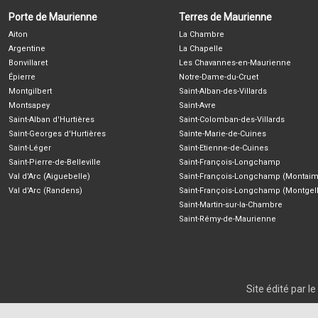
Porte de Maurienne
Terres de Maurienne
Aiton
La Chambre
Argentine
La Chapelle
Bonvillaret
Les Chavannes-en-Maurienne
Épierre
Notre-Dame-du-Cruet
Montgilbert
Saint-Alban-des-Villards
Montsapey
Saint-Avre
Saint-Alban d'Hurtières
Saint-Colomban-des-Villards
Saint-Georges d'Hurtières
Sainte-Marie-de-Cuines
Saint-Léger
Saint-Etienne-de-Cuines
Saint-Pierre-de-Belleville
Saint-François-Longchamp
Val d'Arc (Aiguebelle)
Saint-François-Longchamp (Montaim
Val d'Arc (Randens)
Saint-François-Longchamp (Montgell
Saint-Martin-sur-la-Chambre
Saint-Rémy-de-Maurienne
Site édité par 