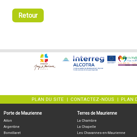
Retour
PLAN DU SITE
|
CONTACTEZ-NOUS
|
PLAN 
Porte de Maurienne
Terres de Maurienne
Aiton
La Chambre
Argentine
La Chapelle
Bonvillaret
Les Chavannes-en-Maurienne