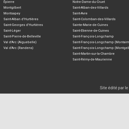
Épierre
Notre-Dame-du-Cruet
Montgilbert
Saint-Alban-des-Villards
Montsapey
Saint-Avre
Saint-Alban d'Hurtières
Saint-Colomban-des-Villards
Saint-Georges d'Hurtières
Sainte-Marie-de-Cuines
Saint-Léger
Saint-Etienne-de-Cuines
Saint-Pierre-de-Belleville
Saint-François-Longchamp
Val d'Arc (Aiguebelle)
Saint-François-Longchamp (Montaim
Val d'Arc (Randens)
Saint-François-Longchamp (Montgell
Saint-Martin-sur-la-Chambre
Saint-Rémy-de-Maurienne
Site édité par 