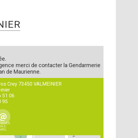
NIER
ée.
rgence merci de contacter la Gendarmerie
ean de Maurienne.
Gros Crey 73450 VALMEINIER
inier
6 51 06
8 95
VOYER
UN E-
MAIL