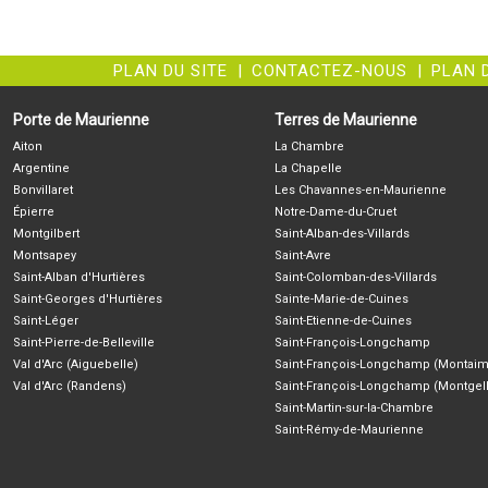
PLAN DU SITE
|
CONTACTEZ-NOUS
|
PLAN 
Porte de Maurienne
Terres de Maurienne
Aiton
La Chambre
Argentine
La Chapelle
Bonvillaret
Les Chavannes-en-Maurienne
Épierre
Notre-Dame-du-Cruet
Montgilbert
Saint-Alban-des-Villards
Montsapey
Saint-Avre
Saint-Alban d'Hurtières
Saint-Colomban-des-Villards
Saint-Georges d'Hurtières
Sainte-Marie-de-Cuines
Saint-Léger
Saint-Etienne-de-Cuines
Saint-Pierre-de-Belleville
Saint-François-Longchamp
Val d'Arc (Aiguebelle)
Saint-François-Longchamp (Montaim
Val d'Arc (Randens)
Saint-François-Longchamp (Montgell
Saint-Martin-sur-la-Chambre
Saint-Rémy-de-Maurienne