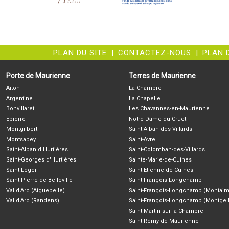
PLAN DU SITE
|
CONTACTEZ-NOUS
|
PLAN 
Porte de Maurienne
Terres de Maurienne
Aiton
La Chambre
Argentine
La Chapelle
Bonvillaret
Les Chavannes-en-Maurienne
Épierre
Notre-Dame-du-Cruet
Montgilbert
Saint-Alban-des-Villards
Montsapey
Saint-Avre
Saint-Alban d'Hurtières
Saint-Colomban-des-Villards
Saint-Georges d'Hurtières
Sainte-Marie-de-Cuines
Saint-Léger
Saint-Etienne-de-Cuines
Saint-Pierre-de-Belleville
Saint-François-Longchamp
Val d'Arc (Aiguebelle)
Saint-François-Longchamp (Montaim
Val d'Arc (Randens)
Saint-François-Longchamp (Montgell
Saint-Martin-sur-la-Chambre
Saint-Rémy-de-Maurienne