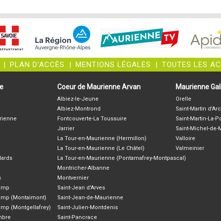
|
PLAN D'ACCÈS
|
MENTIONS LÉGALES
|
TOUTES LES A
ne
Coeur de Maurienne Arvan
Maurienne Gali
Albiez-le-Jeune
Orelle
Albiez-Montrond
Saint-Martin d'Arc
rienne
Fontcouverte-La Toussuire
Saint-Martin-La-P
Jarrier
Saint-Michel-de
La Tour-en-Maurienne (Hermillon)
Valloire
La Tour-en-Maurienne (Le Châtel)
Valmeinier
lards
La Tour-en-Maurienne (Pontamafrey-Montpascal)
Montricher-Albanne
s
Montvernier
hamp
Saint-Jean d'Arves
amp (Montaimont)
Saint-Jean-de-Maurienne
amp (Montgellafrey)
Saint-Julien-Montdenis
ambre
Saint-Pancrace