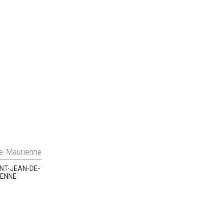
e-Maurienne
INT-JEAN-DE-
IENNE