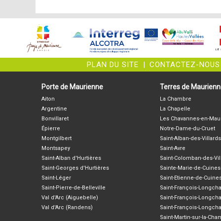
PLAN DU SITE
|
CONTACTEZ-NOUS
Porte de Maurienne
Terres de Maurien
Aiton
La Chambre
Argentine
La Chapelle
Bonvillaret
Les Chavannes-en-Mau
Épierre
Notre-Dame-du-Cruet
Montgilbert
Saint-Alban-des-Villards
Montsapey
Saint-Avre
Saint-Alban d'Hurtières
Saint-Colomban-des-Vil
Saint-Georges d'Hurtières
Sainte-Marie-de-Cuines
Saint-Léger
Saint-Etienne-de-Cuine
Saint-Pierre-de-Belleville
Saint-François-Longc
Val d'Arc (Aiguebelle)
Saint-François-Longch
Val d'Arc (Randens)
Saint-François-Longch
Saint-Martin-sur-la-Ch