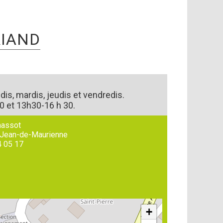
RIAND
ndis, mardis, jeudis et vendredis.
0 et 13h30-16 h 30.
massot
-Jean-de-Maurienne
4 05 17
+