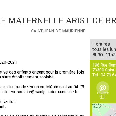
E MATERNELLE ARISTIDE B
SAINT-JEAN-DE-MAURIENNE
Horaires
tous les lu
8h30 -11h3
 2020-2021
198 Rue Ra
73300
Saint
rative des enfants entrant pour la première fois
Tel :
04 79 6
n autre établissement scolaire.
venir d’un rendez-vous en téléphonant au 04 79
vante : viescolaire@saintjeandemaurienne.fr
ENVOYER
UN E-
MAIL
ivants :
nt ;