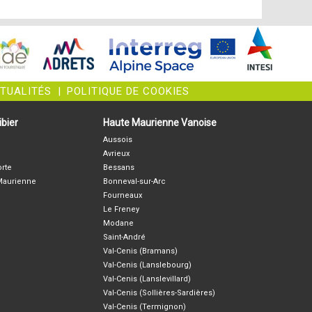
CTUALITÉS
|
POLITIQUE DE COOKIES
bier
Haute Maurienne Vanoise
Aussois
Avrieux
orte
Bessans
-Maurienne
Bonneval-sur-Arc
Fourneaux
Le Freney
Modane
Saint-André
Val-Cenis (Bramans)
Val-Cenis (Lanslebourg)
Val-Cenis (Lanslevillard)
Val-Cenis (Sollières-Sardières)
Val-Cenis (Termignon)