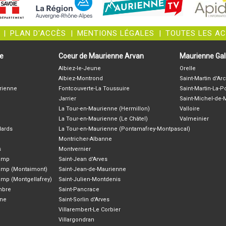
|
PLAN D'ACCÈS
|
MENTIONS LÉGALES
|
TOUTES LES A
ne
Coeur de Maurienne Arvan
Maurienne Gali
Albiez-le-Jeune
Orelle
Albiez-Montrond
Saint-Martin d'Arc
rienne
Fontcouverte-La Toussuire
Saint-Martin-La-P
Jarrier
Saint-Michel-de
La Tour-en-Maurienne (Hermillon)
Valloire
La Tour-en-Maurienne (Le Châtel)
Valmeinier
lards
La Tour-en-Maurienne (Pontamafrey-Montpascal)
Montricher-Albanne
s
Montvernier
hamp
Saint-Jean d'Arves
amp (Montaimont)
Saint-Jean-de-Maurienne
amp (Montgellafrey)
Saint-Julien-Montdenis
ambre
Saint-Pancrace
nne
Saint-Sorlin d'Arves
Villarembert-Le Corbier
Villargondran