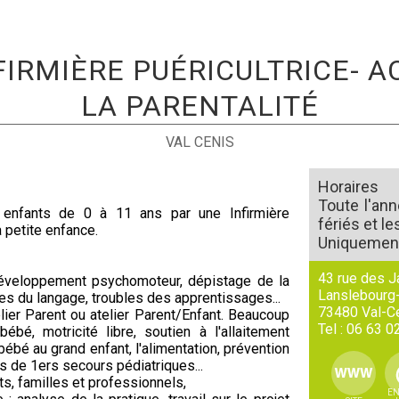
NFIRMIÈRE PUÉRICULTRICE
LA PARENTALITÉ
VAL CENIS
Horaires
Toute l'ann
 enfants de 0 à 11 ans par une Infirmière
fériés et l
a petite enfance.
Uniquement
43 rue des J
développement psychomoteur, dépistage de la
Lanslebourg
es du langage, troubles des apprentissages...
73480
Val-C
telier Parent ou atelier Parent/Enfant. Beaucoup
Tel :
06 63 0
é, motricité libre, soutien à l'allaitement
bébé au grand enfant, l'alimentation, prévention
s de 1ers secours pédiatriques...
ts, familles et professionnels,
EN