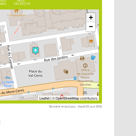
UN E-
PAGE
MAIL
FACEBOOK
+
−
Leaflet
| ©
OpenStreetMap
contributors
Dernière mise à jour : mardi 02 juin 2026
.