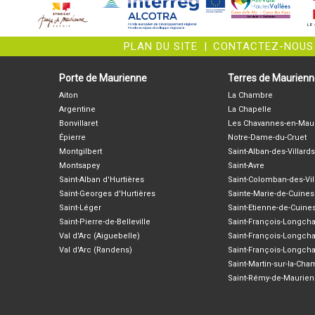
PLAN DU SITE
|
CONTACTEZ-NOUS
Porte de Maurienne
Terres de Maurien
Aiton
La Chambre
Argentine
La Chapelle
Bonvillaret
Les Chavannes-en-Mau
Épierre
Notre-Dame-du-Cruet
Montgilbert
Saint-Alban-des-Villards
Montsapey
Saint-Avre
Saint-Alban d'Hurtières
Saint-Colomban-des-Vil
Saint-Georges d'Hurtières
Sainte-Marie-de-Cuines
Saint-Léger
Saint-Etienne-de-Cuine
Saint-Pierre-de-Belleville
Saint-François-Longc
Val d'Arc (Aiguebelle)
Saint-François-Longch
Val d'Arc (Randens)
Saint-François-Longch
Saint-Martin-sur-la-Ch
Saint-Rémy-de-Maurie