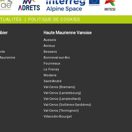
CTUALITÉS
|
POLITIQUE DE COOKIES
bier
Haute Maurienne Vanoise
Aussois
Avrieux
orte
Bessans
-Maurienne
Bonneval-sur-Arc
Fourneaux
Le Freney
Modane
Saint-André
Val-Cenis (Bramans)
Val-Cenis (Lanslebourg)
Val-Cenis (Lanslevillard)
Val-Cenis (Sollières-Sardières)
Val-Cenis (Termignon)
Villarodin-Bourget