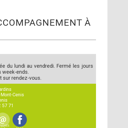
- ACCOMPAGNEMENT À
ée du lundi au vendredi. Fermé les jours
es week-ends.
 sur rendez-vous.
ardins
-Mont-Cenis
enis
2 57 71
VOYER