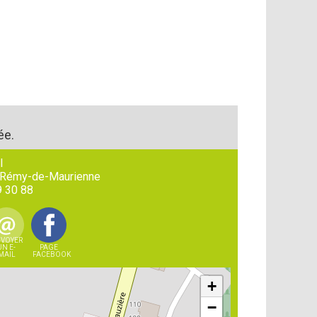
ée.
l
-Rémy-de-Maurienne
9 30 88
VOYER
UN E-
PAGE
MAIL
FACEBOOK
+
−