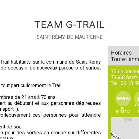
TEAM G-TRAIL
SAINT-RÉMY-DE-MAURIENNE
Horaires
Toute l'ann
Trail habitants sur la commune de Saint Rémy
 de découvrir de nouveaux parcours et surtout
75 Le Journa
73660
Saint
Tel :
06 10 4
tout particulièrement le Trail.
mbres de 21 ans à 70 ans.
pert au débutant et aux personnes désireuses
EN
sport...).
SITE
INTERNET
ollectivement ces personnes pour atteindre
nt de soi.
h pour des sorties en groupe sur différentes
ociaux.