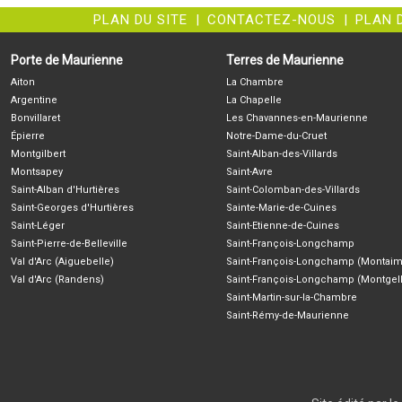
PLAN DU SITE
|
CONTACTEZ-NOUS
|
PLAN 
Porte de Maurienne
Terres de Maurienne
Aiton
La Chambre
Argentine
La Chapelle
Bonvillaret
Les Chavannes-en-Maurienne
Épierre
Notre-Dame-du-Cruet
Montgilbert
Saint-Alban-des-Villards
Montsapey
Saint-Avre
Saint-Alban d'Hurtières
Saint-Colomban-des-Villards
Saint-Georges d'Hurtières
Sainte-Marie-de-Cuines
Saint-Léger
Saint-Etienne-de-Cuines
Saint-Pierre-de-Belleville
Saint-François-Longchamp
Val d'Arc (Aiguebelle)
Saint-François-Longchamp (Montaim
Val d'Arc (Randens)
Saint-François-Longchamp (Montgell
Saint-Martin-sur-la-Chambre
Saint-Rémy-de-Maurienne