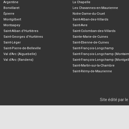
Argentine
La Chapelle
Bonvillaret
Les Chavannes-en-Maurienne
Épierre
Notre-Dame-du-Cruet
Montgilbert
Saint-Alban-des-Villards
Montsapey
Saint-Avre
Saint-Alban d'Hurtières
Saint-Colomban-des-Villards
Saint-Georges d'Hurtières
Sainte-Marie-de-Cuines
Saint-Léger
Saint-Etienne-de-Cuines
Saint-Pierre-de-Belleville
Saint-François-Longchamp
Val d'Arc (Aiguebelle)
Saint-François-Longchamp (Montaim
Val d'Arc (Randens)
Saint-François-Longchamp (Montgell
Saint-Martin-sur-la-Chambre
Saint-Rémy-de-Maurienne
Site édité par 