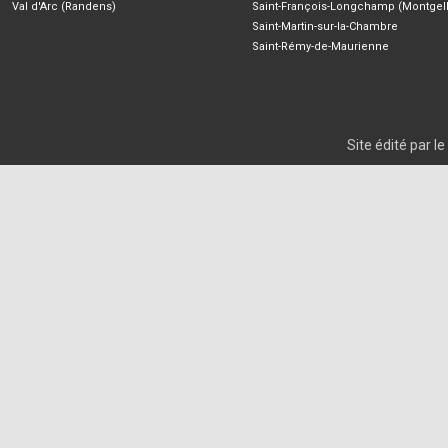
Val d'Arc (Randens)
Saint-François-Longchamp (Montgell
Saint-Martin-sur-la-Chambre
Saint-Rémy-de-Maurienne
Site édité par 