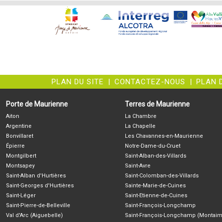
PLAN DU SITE
|
CONTACTEZ-NOUS
|
PLAN 
Porte de Maurienne
Terres de Maurienne
Aiton
La Chambre
Argentine
La Chapelle
Bonvillaret
Les Chavannes-en-Maurienne
Épierre
Notre-Dame-du-Cruet
Montgilbert
Saint-Alban-des-Villards
Montsapey
Saint-Avre
Saint-Alban d'Hurtières
Saint-Colomban-des-Villards
Saint-Georges d'Hurtières
Sainte-Marie-de-Cuines
Saint-Léger
Saint-Etienne-de-Cuines
Saint-Pierre-de-Belleville
Saint-François-Longchamp
Val d'Arc (Aiguebelle)
Saint-François-Longchamp (Montaim