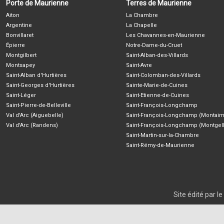
Porte de Maurienne
Terres de Maurienne
Aiton
La Chambre
Argentine
La Chapelle
Bonvillaret
Les Chavannes-en-Maurienne
Épierre
Notre-Dame-du-Cruet
Montgilbert
Saint-Alban-des-Villards
Montsapey
Saint-Avre
Saint-Alban d'Hurtières
Saint-Colomban-des-Villards
Saint-Georges d'Hurtières
Sainte-Marie-de-Cuines
Saint-Léger
Saint-Etienne-de-Cuines
Saint-Pierre-de-Belleville
Saint-François-Longchamp
Val d'Arc (Aiguebelle)
Saint-François-Longchamp (Montaim
Val d'Arc (Randens)
Saint-François-Longchamp (Montgell
Saint-Martin-sur-la-Chambre
Saint-Rémy-de-Maurienne
Site édité par 