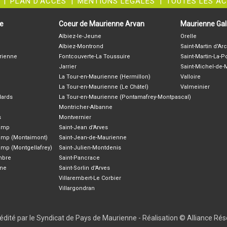
|
PLAN D'ACCÈS
|
MENTIONS LÉGALES
|
TOUTES LES A
ne
Coeur de Maurienne Arvan
Maurienne Gali
Albiez-le-Jeune
Orelle
Albiez-Montrond
Saint-Martin d'Arc
rienne
Fontcouverte-La Toussuire
Saint-Martin-La-P
Jarrier
Saint-Michel-de
La Tour-en-Maurienne (Hermillon)
Valloire
La Tour-en-Maurienne (Le Châtel)
Valmeinier
lards
La Tour-en-Maurienne (Pontamafrey-Montpascal)
Montricher-Albanne
s
Montvernier
hamp
Saint-Jean d'Arves
amp (Montaimont)
Saint-Jean-de-Maurienne
amp (Montgellafrey)
Saint-Julien-Montdenis
ambre
Saint-Pancrace
nne
Saint-Sorlin d'Arves
Villarembert-Le Corbier
Villargondran
 édité par le Syndicat de Pays de Maurienne -
Réalisation © Alliance Ré