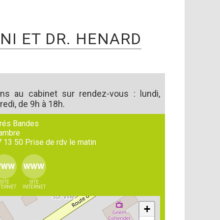
INI ET DR. HENARD
ons au cabinet sur rendez-vous : lundi,
redi, de 9h à 18h.
Prés Bandes
ambre
7 13 50
Prise de rdv le matin
SITE
SITE
TERNET
INTERNET
+