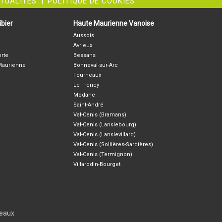
CTUALITÉS
|
POLITIQUE DE COOKIES
bier
Haute Maurienne Vanoise
Aussois
Avrieux
orte
Bessans
-Maurienne
Bonneval-sur-Arc
Fourneaux
Le Freney
Modane
Saint-André
Val-Cenis (Bramans)
Val-Cenis (Lanslebourg)
Val-Cenis (Lanslevillard)
Val-Cenis (Sollières-Sardières)
Val-Cenis (Termignon)
Villarodin-Bourget
seaux