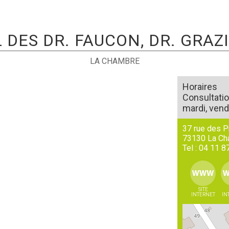
DES DR. FAUCON, DR. GRAZ
LA CHAMBRE
Horaires
Consultati
mardi, vend
37 rue des 
73130
La Ch
Tel :
04 11 8
SITE
INTERNET
IN