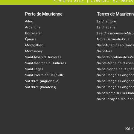
PLAN DU SITE
|
CONTACTEZ-NOUS
Porte de Maurienne
Terres de Maurien
Aiton
La Chambre
Argentine
La Chapelle
Bonvillaret
Les Chavannes-en-Mau
Épierre
Notre-Dame-du-Cruet
Montgilbert
Saint-Alban-des-Villards
Montsapey
Saint-Avre
Saint-Alban d'Hurtières
Saint-Colomban-des-Vil
Saint-Georges d'Hurtières
Sainte-Marie-de-Cuines
Saint-Léger
Saint-Etienne-de-Cuine
Saint-Pierre-de-Belleville
Saint-François-Longc
Val d'Arc (Aiguebelle)
Saint-François-Longch
Val d'Arc (Randens)
Saint-François-Longch
Saint-Martin-sur-la-Ch
Saint-Rémy-de-Maurie
Site