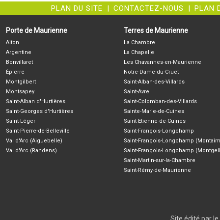
PLAN DU SITE
|
CONTACTEZ-NOUS
|
PLAN 
Porte de Maurienne
Terres de Maurienne
Aiton
La Chambre
Argentine
La Chapelle
Bonvillaret
Les Chavannes-en-Maurienne
Épierre
Notre-Dame-du-Cruet
Montgilbert
Saint-Alban-des-Villards
Montsapey
Saint-Avre
Saint-Alban d'Hurtières
Saint-Colomban-des-Villards
Saint-Georges d'Hurtières
Sainte-Marie-de-Cuines
Saint-Léger
Saint-Etienne-de-Cuines
Saint-Pierre-de-Belleville
Saint-François-Longchamp
Val d'Arc (Aiguebelle)
Saint-François-Longchamp (Montaim
Val d'Arc (Randens)
Saint-François-Longchamp (Montgell
Saint-Martin-sur-la-Chambre
Saint-Rémy-de-Maurienne
Site édité par 