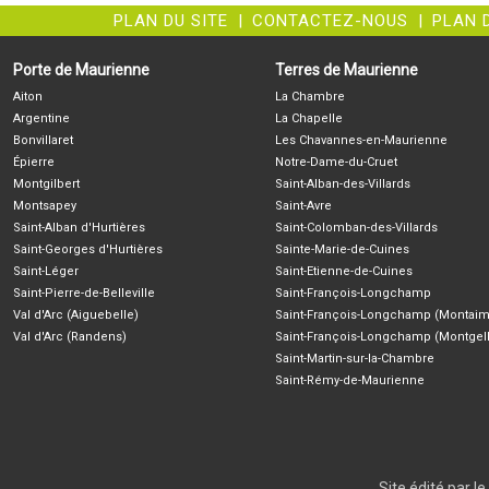
PLAN DU SITE
|
CONTACTEZ-NOUS
|
PLAN 
Porte de Maurienne
Terres de Maurienne
Aiton
La Chambre
Argentine
La Chapelle
Bonvillaret
Les Chavannes-en-Maurienne
Épierre
Notre-Dame-du-Cruet
Montgilbert
Saint-Alban-des-Villards
Montsapey
Saint-Avre
Saint-Alban d'Hurtières
Saint-Colomban-des-Villards
Saint-Georges d'Hurtières
Sainte-Marie-de-Cuines
Saint-Léger
Saint-Etienne-de-Cuines
Saint-Pierre-de-Belleville
Saint-François-Longchamp
Val d'Arc (Aiguebelle)
Saint-François-Longchamp (Montaim
Val d'Arc (Randens)
Saint-François-Longchamp (Montgell
Saint-Martin-sur-la-Chambre
Saint-Rémy-de-Maurienne
Site édité par 