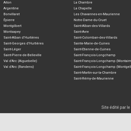
Aiton
La Chambre
Argentine
La Chapelle
Bonvillaret
Les Chavannes-en-Maurienne
Épierre
Notre-Dame-du-Cruet
Montgilbert
Saint-Alban-des-Villards
Montsapey
Saint-Avre
Saint-Alban d'Hurtières
Saint-Colomban-des-Villards
Saint-Georges d'Hurtières
Sainte-Marie-de-Cuines
Saint-Léger
Saint-Etienne-de-Cuines
Saint-Pierre-de-Belleville
Saint-François-Longchamp
Val d'Arc (Aiguebelle)
Saint-François-Longchamp (Montaim
Val d'Arc (Randens)
Saint-François-Longchamp (Montgell
Saint-Martin-sur-la-Chambre
Saint-Rémy-de-Maurienne
Site édité par 