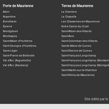
Porte de Maurienne
Terres de Maurienne
Aiton
La Chambre
Argentine
La Chapelle
Bonvillaret
Les Chavannes-en-Maurienne
Épierre
Notre-Dame-du-Cruet
Montgilbert
Saint-Alban-des-Villards
Montsapey
Saint-Avre
Saint-Alban d'Hurtières
Saint-Colomban-des-Villards
Saint-Georges d'Hurtières
Sainte-Marie-de-Cuines
Saint-Léger
Saint-Etienne-de-Cuines
Saint-Pierre-de-Belleville
Saint-François-Longchamp
Val d'Arc (Aiguebelle)
Saint-François-Longchamp (Montaim
Val d'Arc (Randens)
Saint-François-Longchamp (Montgell
Saint-Martin-sur-la-Chambre
Saint-Rémy-de-Maurienne
Site édité par 