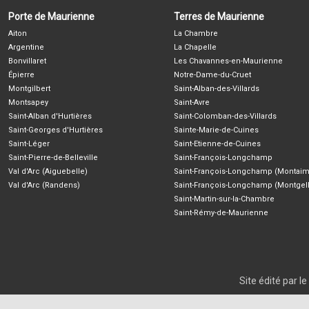
Porte de Maurienne
Terres de Maurienne
Aiton
La Chambre
Argentine
La Chapelle
Bonvillaret
Les Chavannes-en-Maurienne
Épierre
Notre-Dame-du-Cruet
Montgilbert
Saint-Alban-des-Villards
Montsapey
Saint-Avre
Saint-Alban d'Hurtières
Saint-Colomban-des-Villards
Saint-Georges d'Hurtières
Sainte-Marie-de-Cuines
Saint-Léger
Saint-Etienne-de-Cuines
Saint-Pierre-de-Belleville
Saint-François-Longchamp
Val d'Arc (Aiguebelle)
Saint-François-Longchamp (Montaim
Val d'Arc (Randens)
Saint-François-Longchamp (Montgell
Saint-Martin-sur-la-Chambre
Saint-Rémy-de-Maurienne
Site édité par 