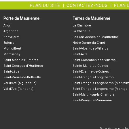
PLAN DU SITE
|
CONTACTEZ-NOUS
|
PLAN 
Porte de Maurienne
Terres de Maurienne
Aiton
La Chambre
Argentine
La Chapelle
Bonvillaret
Les Chavannes-en-Maurienne
Épierre
Notre-Dame-du-Cruet
Montgilbert
Saint-Alban-des-Villards
Montsapey
Saint-Avre
Saint-Alban d'Hurtières
Saint-Colomban-des-Villards
Saint-Georges d'Hurtières
Sainte-Marie-de-Cuines
Saint-Léger
Saint-Etienne-de-Cuines
Saint-Pierre-de-Belleville
Saint-François-Longchamp
Val d'Arc (Aiguebelle)
Saint-François-Longchamp (Montaim
Val d'Arc (Randens)
Saint-François-Longchamp (Montgell
Saint-Martin-sur-la-Chambre
Saint-Rémy-de-Maurienne
Site édité par 