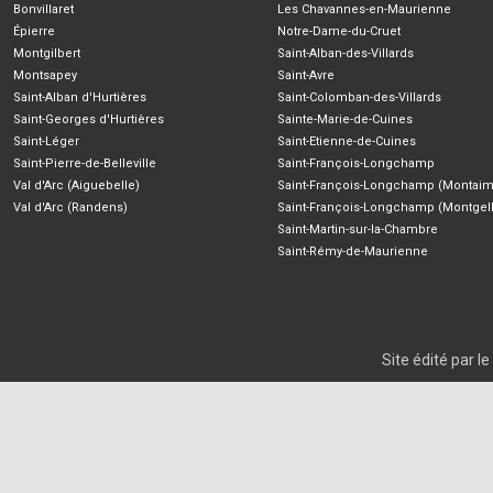
Bonvillaret
Les Chavannes-en-Maurienne
Épierre
Notre-Dame-du-Cruet
Montgilbert
Saint-Alban-des-Villards
Montsapey
Saint-Avre
Saint-Alban d'Hurtières
Saint-Colomban-des-Villards
Saint-Georges d'Hurtières
Sainte-Marie-de-Cuines
Saint-Léger
Saint-Etienne-de-Cuines
Saint-Pierre-de-Belleville
Saint-François-Longchamp
Val d'Arc (Aiguebelle)
Saint-François-Longchamp (Montaim
Val d'Arc (Randens)
Saint-François-Longchamp (Montgell
Saint-Martin-sur-la-Chambre
Saint-Rémy-de-Maurienne
Site édité par 