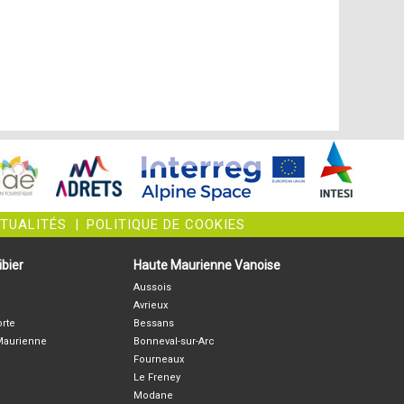
CTUALITÉS
|
POLITIQUE DE COOKIES
bier
Haute Maurienne Vanoise
Aussois
Avrieux
orte
Bessans
-Maurienne
Bonneval-sur-Arc
Fourneaux
Le Freney
Modane