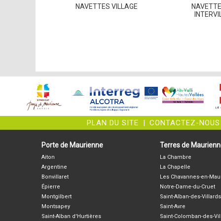
NAVETTES VILLAGE
NAVETTE
INTERVI
PLAN DU SITE
|
CONTACTEZ-NOUS
Porte de Maurienne
Terres de Maurien
Aiton
La Chambre
Argentine
La Chapelle
Bonvillaret
Les Chavannes-en-Mau
Épierre
Notre-Dame-du-Cruet
Montgilbert
Saint-Alban-des-Villards
Montsapey
Saint-Avre
Saint-Alban d'Hurtières
Saint-Colomban-des-Vil