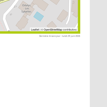
Leaflet
| ©
OpenStreetMap
contributors
Dernière mise à jour : lundi 29 juin 2026