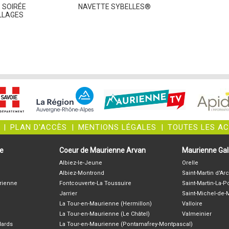
 SOIRÉE
NAVETTE SYBELLES®
LLAGES
|
PLAN D'ACCÈS
|
MENTIONS LÉGALES
|
TOUTES LES A
ne
Coeur de Maurienne Arvan
Maurienne Gali
Albiez-le-Jeune
Orelle
Albiez-Montrond
Saint-Martin d'Arc
rienne
Fontcouverte-La Toussuire
Saint-Martin-La-P
Jarrier
Saint-Michel-de
La Tour-en-Maurienne (Hermillon)
Valloire
La Tour-en-Maurienne (Le Châtel)
Valmeinier
lards
La Tour-en-Maurienne (Pontamafrey-Montpascal)