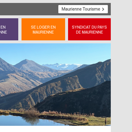
Maurienne Tourisme
 EN
SE LOGER EN
SYNDICAT DU PAYS
NNE
MAURIENNE
DE MAURIENNE