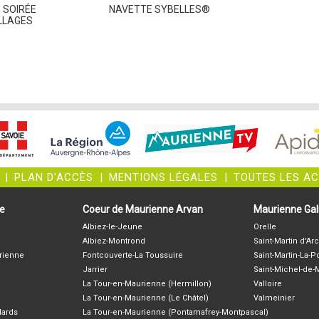
 SOIRÉE
NAVETTE SYBELLES®
LLAGES
|
PLAN D'ACCÈS
|
MENTIONS LÉGALES
|
TOUTES LES A
ne
Coeur de Maurienne Arvan
Maurienne Gali
Albiez-le-Jeune
Orelle
Albiez-Montrond
Saint-Martin d'Arc
rienne
Fontcouverte-La Toussuire
Saint-Martin-La-P
Jarrier
Saint-Michel-de
La Tour-en-Maurienne (Hermillon)
Valloire
La Tour-en-Maurienne (Le Châtel)
Valmeinier
lards
La Tour-en-Maurienne (Pontamafrey-Montpascal)