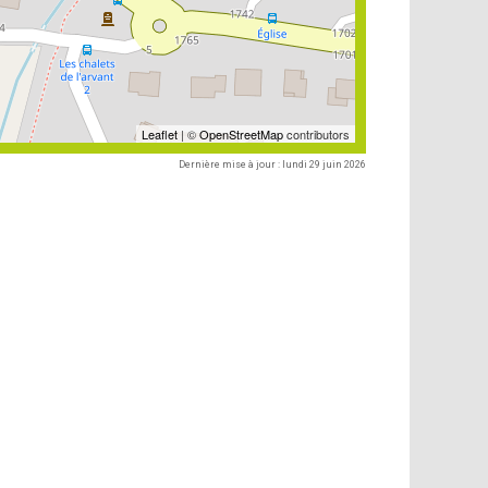
Leaflet
| ©
OpenStreetMap
contributors
Dernière mise à jour : lundi 29 juin 2026