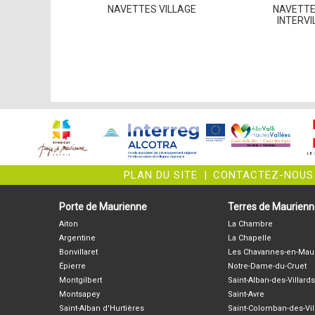
NAVETTES VILLAGE
NAVETTE
INTERVI
PLAN DU SITE
|
CONTACTEZ-NOUS
Porte de Maurienne
Terres de Maurien
Aiton
La Chambre
Argentine
La Chapelle
Bonvillaret
Les Chavannes-en-Mau
Épierre
Notre-Dame-du-Cruet
Montgilbert
Saint-Alban-des-Villards
Montsapey
Saint-Avre
Saint-Alban d'Hurtières
Saint-Colomban-des-Vil