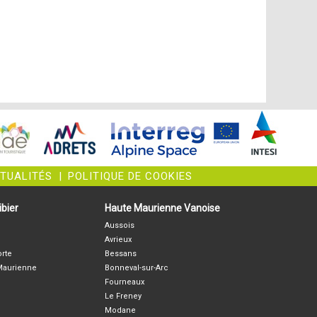
CTUALITÉS
|
POLITIQUE DE COOKIES
bier
Haute Maurienne Vanoise
Aussois
Avrieux
orte
Bessans
-Maurienne
Bonneval-sur-Arc
Fourneaux
Le Freney
Modane