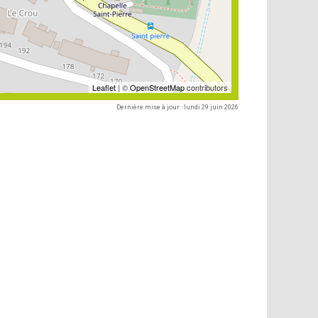
Leaflet
| ©
OpenStreetMap
contributors
Dernière mise à jour : lundi 29 juin 2026