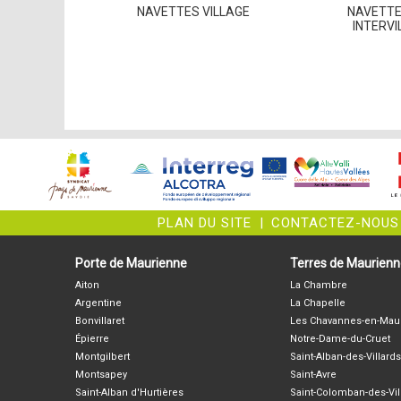
NAVETTES VILLAGE
NAVETTE
INTERVI
PLAN DU SITE
|
CONTACTEZ-NOUS
Porte de Maurienne
Terres de Maurien
Aiton
La Chambre
Argentine
La Chapelle
Bonvillaret
Les Chavannes-en-Mau
Épierre
Notre-Dame-du-Cruet
Montgilbert
Saint-Alban-des-Villards
Montsapey
Saint-Avre
Saint-Alban d'Hurtières
Saint-Colomban-des-Vil