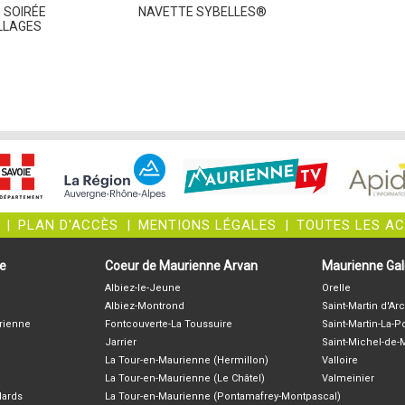
 SOIRÉE
NAVETTE SYBELLES®
LLAGES
|
PLAN D'ACCÈS
|
MENTIONS LÉGALES
|
TOUTES LES A
ne
Coeur de Maurienne Arvan
Maurienne Gali
Albiez-le-Jeune
Orelle
Albiez-Montrond
Saint-Martin d'Arc
rienne
Fontcouverte-La Toussuire
Saint-Martin-La-P
Jarrier
Saint-Michel-de
La Tour-en-Maurienne (Hermillon)
Valloire
La Tour-en-Maurienne (Le Châtel)
Valmeinier
lards
La Tour-en-Maurienne (Pontamafrey-Montpascal)