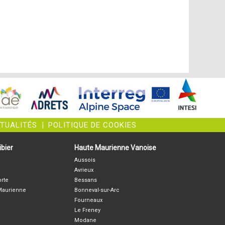
CTUALITÉS
|
POLITIQUE DE COOKIES
bier
Haute Maurienne Vanoise
Aussois
Avrieux
orte
Bessans
-Maurienne
Bonneval-sur-Arc
Fourneaux
Le Freney
Modane