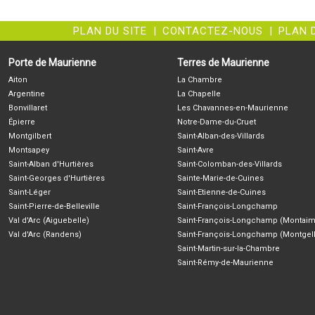
PLAN DU SITE
|
CONTACTEZ-NOUS
|
PLAN 
Porte de Maurienne
Terres de Maurienne
Aiton
La Chambre
Argentine
La Chapelle
Bonvillaret
Les Chavannes-en-Maurienne
Épierre
Notre-Dame-du-Cruet
Montgilbert
Saint-Alban-des-Villards
Montsapey
Saint-Avre
Saint-Alban d'Hurtières
Saint-Colomban-des-Villards
Saint-Georges d'Hurtières
Sainte-Marie-de-Cuines
Saint-Léger
Saint-Etienne-de-Cuines
Saint-Pierre-de-Belleville
Saint-François-Longchamp
Val d'Arc (Aiguebelle)
Saint-François-Longchamp (Montaim
Val d'Arc (Randens)
Saint-François-Longchamp (Montgell
Saint-Martin-sur-la-Chambre
Saint-Rémy-de-Maurienne