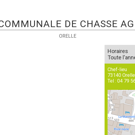
 COMMUNALE DE CHASSE AGR
ORELLE
Horaires
Toute l'ann
Chef-lieu
73140
Orell
Tel :
04 79 5