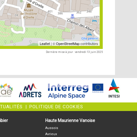
Leaflet
| ©
OpenStreetMap
contributors
Dernière mise à jour : vendredi 13 juin 2025
CTUALITÉS
|
POLITIQUE DE COOKIES
bier
Haute Maurienne Vanoise
Aussois
Avrieux