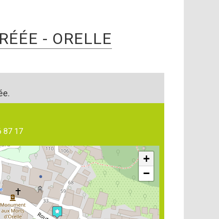
ÉÉE - ORELLE
ée.
e
6 87 17
+
−