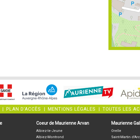
|
PLAN D'ACCÈS
|
MENTIONS LÉGALES
|
TOUTES LES A
ne
Coeur de Maurienne Arvan
Maurienne Gali
Albiez-le-Jeune
Orelle
Albiez-Montrond
Saint-Martin d'Arc