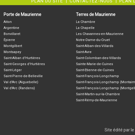
PLAN DU SITE
|
CONTACTEZ-NOUS
|
PLAN 
Porte de Maurienne
Terres de Maurienne
Aiton
La Chambre
Argentine
La Chapelle
Bonvillaret
Les Chavannes-en-Maurienne
Épierre
Notre-Dame-du-Cruet
Montgilbert
Saint-Alban-des-Villards
Montsapey
Saint-Avre
Saint-Alban d'Hurtières
Saint-Colomban-des-Villards
Saint-Georges d'Hurtières
Sainte-Marie-de-Cuines
Saint-Léger
Saint-Etienne-de-Cuines
Saint-Pierre-de-Belleville
Saint-François-Longchamp
Val d'Arc (Aiguebelle)
Saint-François-Longchamp (Montaim
Val d'Arc (Randens)
Saint-François-Longchamp (Montgell
Saint-Martin-sur-la-Chambre
Saint-Rémy-de-Maurienne
Site édité par 