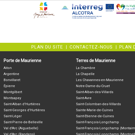
PLAN DU SITE
|
CONTACTEZ-NOUS
|
PLAN 
Porte de Maurienne
Terres de Maurienne
Aiton
La Chambre
Argentine
La Chapelle
Bonvillaret
Les Chavannes-en-Maurienne
Épierre
Notre-Dame-du-Cruet
Montgilbert
Saint-Alban-des-Villards
Montsapey
Saint-Avre
Saint-Alban d'Hurtières
Saint-Colomban-des-Villards
Saint-Georges d'Hurtières
Sainte-Marie-de-Cuines
Saint-Léger
Saint-Etienne-de-Cuines
Saint-Pierre-de-Belleville
Saint-François-Longchamp
Val d'Arc (Aiguebelle)
Saint-François-Longchamp (Montaim
Val d'Arc (Randens)
Saint-François-Longchamp (Montgell