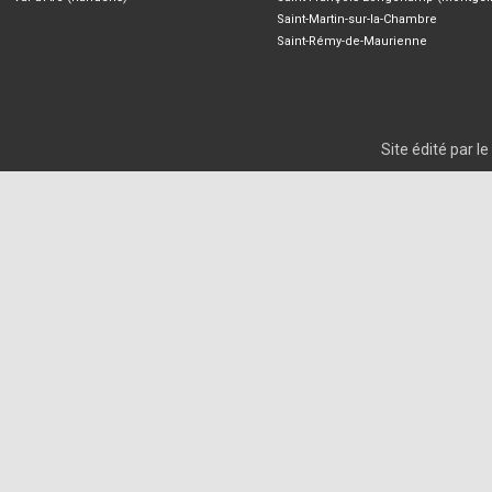
Saint-Martin-sur-la-Chambre
Saint-Rémy-de-Maurienne
Site édité par 