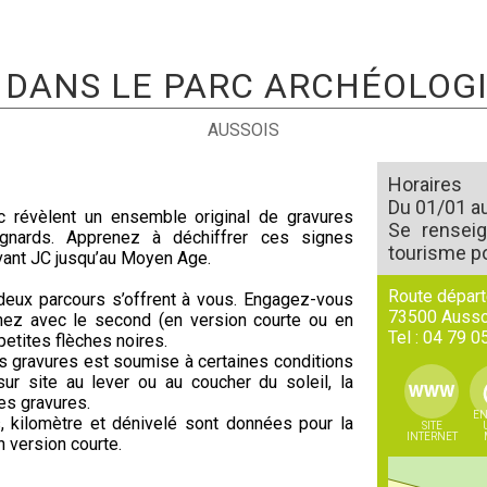
 DANS LE PARC ARCHÉOLOG
AUSSOIS
Horaires
Du 01/01 au
rc révèlent un ensemble original de gravures
Se renseig
gnards. Apprenez à déchiffrer ces signes
tourisme po
avant JC jusqu’au Moyen Age.
Route départ
 deux parcours s’offrent à vous. Engagez-vous
73500
Ausso
aînez avec le second (en version courte ou en
Tel :
04 79 0
petites flèches noires.
es gravures est soumise à certaines conditions
sur site au lever ou au coucher du soleil, la
es gravures.
EN
 kilomètre et dénivelé sont données pour la
SITE
INTERNET
n version courte.