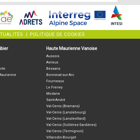
CTUALITÉS
|
POLITIQUE DE COOKIES
bier
Haute Maurienne Vanoise
Aussois
Avrieux
orte
Bessans
-Maurienne
Bonneval-sur-Arc
Fourneaux
Le Freney
Modane
Saint-André
Val-Cenis (Bramans)
Val-Cenis (Lanslebourg)
Val-Cenis (Lanslevillard)
Val-Cenis (Sollières-Sardières)
Val-Cenis (Termignon)
Villarodin-Bourget