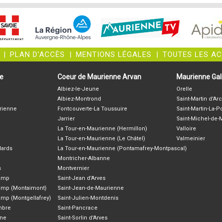
|
PLAN D'ACCÈS
|
MENTIONS LÉGALES
|
TOUTES LES A
ne
Coeur de Maurienne Arvan
Maurienne Gali
Albiez-le-Jeune
Orelle
Albiez-Montrond
Saint-Martin d'Arc
rienne
Fontcouverte-La Toussuire
Saint-Martin-La-P
Jarrier
Saint-Michel-de
La Tour-en-Maurienne (Hermillon)
Valloire
La Tour-en-Maurienne (Le Châtel)
Valmeinier
lards
La Tour-en-Maurienne (Pontamafrey-Montpascal)
Montricher-Albanne
s
Montvernier
hamp
Saint-Jean d'Arves
amp (Montaimont)
Saint-Jean-de-Maurienne
amp (Montgellafrey)
Saint-Julien-Montdenis
ambre
Saint-Pancrace
nne
Saint-Sorlin d'Arves