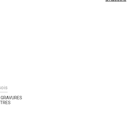
sois
S GRAVURES
STRES