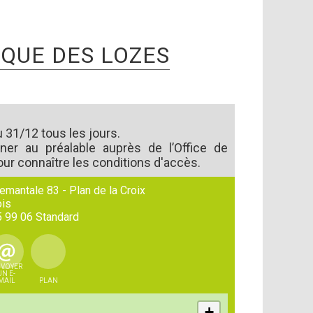
IQUE DES LOZES
 31/12 tous les jours.
ner au préalable auprès de l’Office de
ur connaître les conditions d'accès.
emantale 83 - Plan de la Croix
is
5 99 06
Standard
VOYER
UN E-
MAIL
PLAN
+