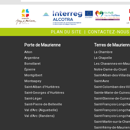
PLAN DU SITE
|
CONTACTEZ-NOUS
Porte de Maurienne
Terres de Maurien
Aiton
La Chambre
Argentine
La Chapelle
Bonvillaret
Les Chavannes-en-Mau
Épierre
Notre-Dame-du-Cruet
Montgilbert
Saint-Alban-des-Villards
Montsapey
Saint-Avre
Saint-Alban d'Hurtières
Saint-Colomban-des-Vil
Saint-Georges d'Hurtières
Sainte-Marie-de-Cuines
Saint-Léger
Saint-Etienne-de-Cuine
Saint-Pierre-de-Belleville
Saint-François-Longc
Val d'Arc (Aiguebelle)
Saint-François-Longch
Val d'Arc (Randens)
Saint-François-Longch
Saint-Martin-sur-la-Ch
Saint-Rémy-de-Maurie