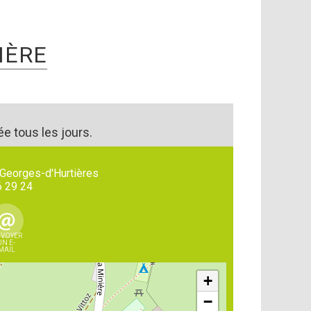
IÈRE
ée tous les jours.
-Georges-d'Hurtières
6 29 24
VOYER
UN E-
MAIL
+
−