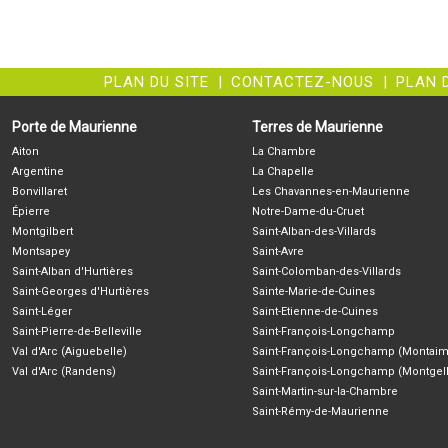
PLAN DU SITE
|
CONTACTEZ-NOUS
|
PLAN 
Porte de Maurienne
Terres de Maurienne
Aiton
La Chambre
Argentine
La Chapelle
Bonvillaret
Les Chavannes-en-Maurienne
Épierre
Notre-Dame-du-Cruet
Montgilbert
Saint-Alban-des-Villards
Montsapey
Saint-Avre
Saint-Alban d'Hurtières
Saint-Colomban-des-Villards
Saint-Georges d'Hurtières
Sainte-Marie-de-Cuines
Saint-Léger
Saint-Etienne-de-Cuines
Saint-Pierre-de-Belleville
Saint-François-Longchamp
Val d'Arc (Aiguebelle)
Saint-François-Longchamp (Montaim
Val d'Arc (Randens)
Saint-François-Longchamp (Montgell
Saint-Martin-sur-la-Chambre
Saint-Rémy-de-Maurienne