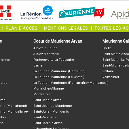
|
PLAN D'ACCÈS
|
MENTIONS LÉGALES
|
TOUTES LES A
ne
Coeur de Maurienne Arvan
Maurienne Gali
Albiez-le-Jeune
Orelle
Albiez-Montrond
Saint-Martin d'Arc
rienne
Fontcouverte-La Toussuire
Saint-Martin-La-P
Jarrier
Saint-Michel-de
La Tour-en-Maurienne (Hermillon)
Valloire
La Tour-en-Maurienne (Le Châtel)
Valmeinier
lards
La Tour-en-Maurienne (Pontamafrey-Montpascal)
Montricher-Albanne
s
Montvernier
hamp
Saint-Jean d'Arves
amp (Montaimont)
Saint-Jean-de-Maurienne
amp (Montgellafrey)
Saint-Julien-Montdenis
ambre
Saint-Pancrace
nne
Saint-Sorlin d'Arves
Villarembert-Le Corbier