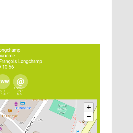
Longchamp
ourisme
 François Longchamp
9 10 56
ENVOYER
SITE
UN E-
TERNET
MAIL
+
−