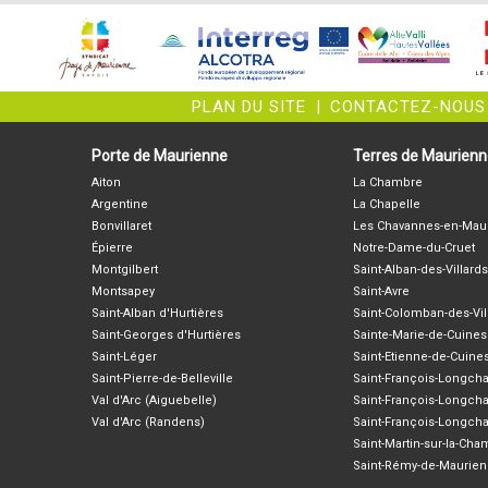
PLAN DU SITE
|
CONTACTEZ-NOUS
Porte de Maurienne
Terres de Maurien
Aiton
La Chambre
Argentine
La Chapelle
Bonvillaret
Les Chavannes-en-Mau
Épierre
Notre-Dame-du-Cruet
Montgilbert
Saint-Alban-des-Villards
Montsapey
Saint-Avre
Saint-Alban d'Hurtières
Saint-Colomban-des-Vil
Saint-Georges d'Hurtières
Sainte-Marie-de-Cuines
Saint-Léger
Saint-Etienne-de-Cuine
Saint-Pierre-de-Belleville
Saint-François-Longc
Val d'Arc (Aiguebelle)
Saint-François-Longch
Val d'Arc (Randens)
Saint-François-Longch
Saint-Martin-sur-la-Ch
Saint-Rémy-de-Maurie