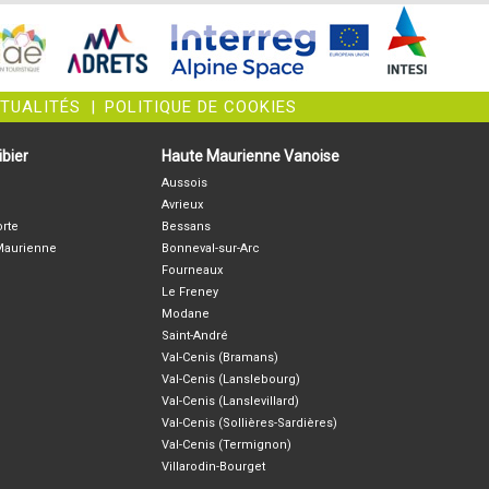
CTUALITÉS
|
POLITIQUE DE COOKIES
bier
Haute Maurienne Vanoise
Aussois
Avrieux
orte
Bessans
-Maurienne
Bonneval-sur-Arc
Fourneaux
Le Freney
Modane
Saint-André
Val-Cenis (Bramans)
Val-Cenis (Lanslebourg)
Val-Cenis (Lanslevillard)
Val-Cenis (Sollières-Sardières)
Val-Cenis (Termignon)
Villarodin-Bourget