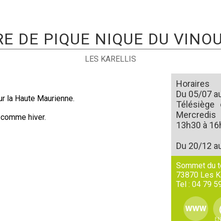
RE DE PIQUE NIQUE DU VINO
LES KARELLIS
Horaires
Du 05/07 au
ur la Haute Maurienne.
Télésiège 
Mercredis
é comme hiver.
13h30 à 16
Du 20/12 au
Sommet du t
73870
Les K
Tel :
04 79 5
EN