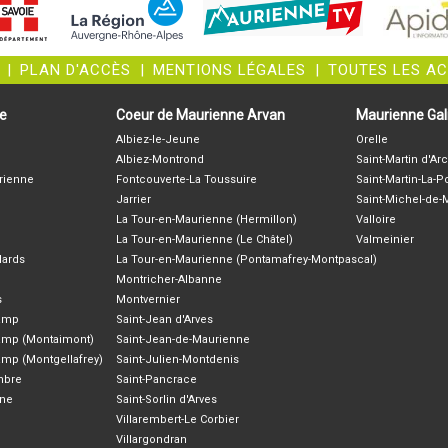
|
PLAN D'ACCÈS
|
MENTIONS LÉGALES
|
TOUTES LES A
ne
Coeur de Maurienne Arvan
Maurienne Gali
Albiez-le-Jeune
Orelle
Albiez-Montrond
Saint-Martin d'Arc
rienne
Fontcouverte-La Toussuire
Saint-Martin-La-P
Jarrier
Saint-Michel-de
La Tour-en-Maurienne (Hermillon)
Valloire
La Tour-en-Maurienne (Le Châtel)
Valmeinier
lards
La Tour-en-Maurienne (Pontamafrey-Montpascal)
Montricher-Albanne
s
Montvernier
hamp
Saint-Jean d'Arves
amp (Montaimont)
Saint-Jean-de-Maurienne
amp (Montgellafrey)
Saint-Julien-Montdenis
ambre
Saint-Pancrace
nne
Saint-Sorlin d'Arves
Villarembert-Le Corbier
Villargondran