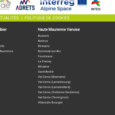
CTUALITÉS
|
POLITIQUE DE COOKIES
bier
Haute Maurienne Vanoise
Aussois
Avrieux
orte
Bessans
-Maurienne
Bonneval-sur-Arc
Fourneaux
Le Freney
Modane
Saint-André
Val-Cenis (Bramans)
Val-Cenis (Lanslebourg)
Val-Cenis (Lanslevillard)
Val-Cenis (Sollières-Sardières)
Val-Cenis (Termignon)
Villarodin-Bourget