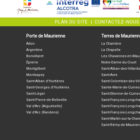
PLAN DU SITE
|
CONTACTEZ-NOUS
Porte de Maurienne
Terres de Maurien
Aiton
La Chambre
Argentine
La Chapelle
Bonvillaret
Les Chavannes-en-Mau
Épierre
Notre-Dame-du-Cruet
Montgilbert
Saint-Alban-des-Villards
Montsapey
Saint-Avre
Saint-Alban d'Hurtières
Saint-Colomban-des-Vil
Saint-Georges d'Hurtières
Sainte-Marie-de-Cuines
Saint-Léger
Saint-Etienne-de-Cuine
Saint-Pierre-de-Belleville
Saint-François-Longc
Val d'Arc (Aiguebelle)
Saint-François-Longch
Val d'Arc (Randens)
Saint-François-Longch
Saint-Martin-sur-la-Ch
Saint-Rémy-de-Maurie