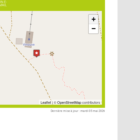
UN E-
MAIL
+
−
Leaflet
| ©
OpenStreetMap
contributors
Dernière mise à jour : mardi 05 mai 2026